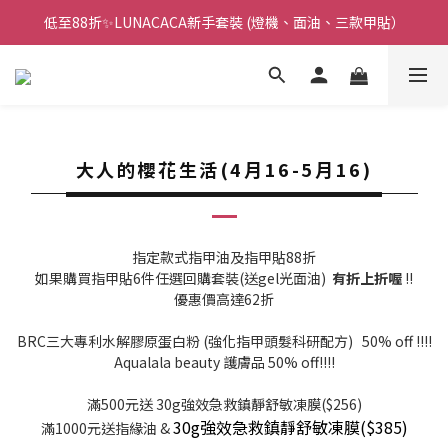
低至88折✨LUNACACA新手套裝 (燈機、面油、三款甲貼）
🌟指甲油新手入門優惠🌟低至85折
🌟指甲油新手入門優惠🌟低至85折
大人的櫻花生活(4月16-5月16)
指定款式指甲油及指甲貼88折
如果購買指甲貼6件任選回購套裝(送gel光面油)
有折上折喔
!!
優惠價高達62折
BRC三大專利水解膠原蛋白粉 (強化指甲頭髮科研配方) 50% off !!!!
Aqualala beauty 護膚品 50% off!!!!
滿500元送 30g強效急救鎮靜舒敏凍膜($256)
30g
強效急救鎮靜舒敏凍膜($385)
滿1000元送指緣油 &