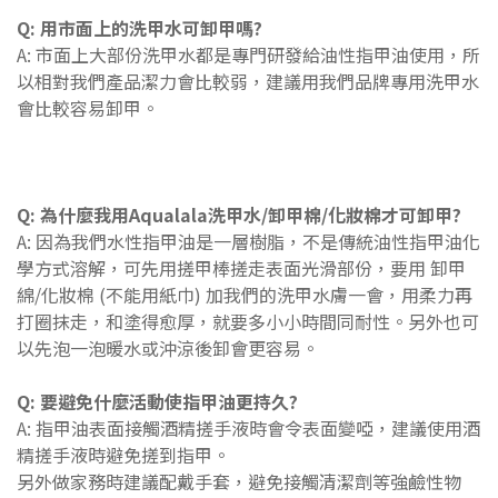
Q: 用市面上的洗甲水可卸甲嗎?
A: 市面上大部份洗甲水都是專門研發給油性指甲油使用，所
以相對我們產品潔力會比較弱，建議用我們品牌專用洗甲水
會比較容易卸甲。
Q: 為什麼我用Aqualala洗甲水/
卸甲
棉
/化妝棉
才可
卸甲
?
A: 因為我們水性指甲油是一層樹脂，不是傳統油性指甲油化
學方式
溶解
，可先用搓甲棒
搓走表面光滑部份
，要用 卸甲
綿/化妝棉 (不能用紙巾) 加我們的洗甲水膚一會，用柔力再
打圈抹走，和塗得愈厚，就要多小小時間同耐性。另外也可
以先泡一泡暖水或沖涼後卸會更容易。
Q: 要
避免什麼活動使指甲油更持久?
A: 指甲油表面接觸
酒精搓手液時會令表面變啞，建議使用
酒
精搓手液時避免搓到指甲。
另外做家務時
建議配戴手套，
避免
接觸清潔劑等強鹼性物