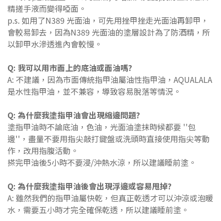
精搓手液而變得啞面
。
p.s. 如用了N389 光面油，可先用挫甲挫走光面油再卸甲，
會較易卸去，因為N389 光面油的塗層設計為了防酒精，所
以卸甲水滲透進內會較慢。
Q: 我可以用市面上的底油或面油嗎?
A: 不建議，因為市面傳統指甲油屬油性指甲油，AQUALALA
是水性指甲油，並不兼容，導致容易脫落等情況。
Q: 為什麼我
塗
指甲油會出現縮邊問題?
塗指甲油時不論底油，色油，光面油塗抹時候都要 ''包
邊''，盡量不要用指尖敲打鍵盤或洗頭時直接使用指尖等動
作，改用指腹活動。
搽完甲油後5小時不要浸/沖熱水涼
，
所以建議睡前塗。
Q: 為什麼我
塗
指甲油後會出現浮邊或容易甩掉
?
A: 雖然我們的指甲油屬快乾，但真正乾透才可以沖涼或泡暖
水，需要五小時才完全確保乾透，所以建議睡前塗。