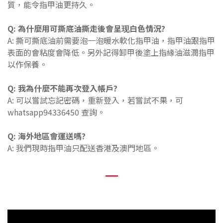
質，能令指甲油更持久。
Q: 為什麼用可撕底油撕走後會呈现白色情況?
A: 撕可撕底油前需要泡一泡暖水軟化指甲油，指甲油跟指甲
表面的會粘度會降低。另外記得卸甲後塗上指緣油滋潤指甲
以作保養。
Q: 我為什麼不能再次登入帳戶?
A: 可以嘗試忘記密碼，重新登入，若嘗試不果，可
whatsapp94336450 查詢。
Q: 海外地區會運送嗎?
A: 我們現時指甲油只配送香港及澳門地區。