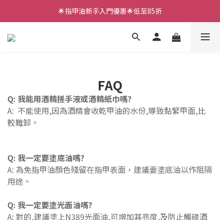
🌟指甲油新手入門優惠🌟低至85折
🌟指甲油新手入門優惠🌟低至85折
低至88折✨LUNACACA新手套裝 (燈機、面油、三款甲貼）
🌟指甲油新手入門優惠🌟低至85折
FAQ
Q: 我能用酒精搓手液或酒精紙巾嗎?
A: 不能使用,因為酒精會收乾甲油的水份,導致黏緊甲面,比
較難卸
。
Q: 我一定要塗底油嗎?
A: 為免指甲油顏色殘留在指甲表面，建議要塗底油以作阻隔
用途。
Q:
我
一定要
塗
光面油嗎?
A: 對的,建議塗上N389光面油,可增加其亮度,及防止觸碰酒