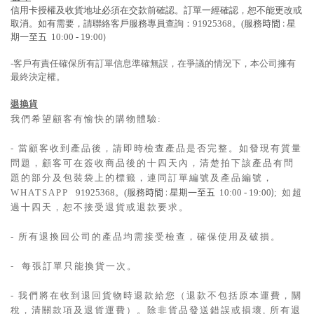
信用卡授權及收貨地址必須在交款前確認。訂單一經確認，恕不能更改或
:
取消。如有需要，請聯絡客戶服務專員查詢：91925368
。
(
服務
時間
星
)
期
一至五
10:00 - 19:00
-客戶有責任確保所有訂單信息準確無誤，在爭議的情況下，本公司擁有
最終決定權。
退換貨
我們希望顧客有愉快的購物體驗:
- 當顧客收到產品後，請即時檢查產品是否完整。如發現有質量
問題，顧客可在簽收商品後的十四天內，清楚拍下該產品有問
題的部分及包裝袋上的標籤，連同訂單編號及產品編號，
:
)
WHATSAPP
91925368
。
(
服務
時間
星期
一至五
10:00 - 19:00
; 如超
過十四天，恕不接受退貨或退款要求。
- 所有退換回公司的產品均需接受檢查，確保使用及破損。
- 每張訂單只能換貨一次。
- 我們將在收到退回貨物時退款給您（退款不包括原本運費，關
稅，清關款項及退貨運費）。除非貨品發送錯誤或損壞, 所有退