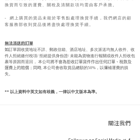
換貨而引致的運費、關稅及清關款項均需由客戶承擔。
- 網上購買的貨品未能於零售點處理換貨手續，我們網店的顧
客服務部收到貨品後將盡快處理換貨手續。
無法派送的訂單
如
訂單因收貨地址不詳、郵政信箱、酒店地址、多次派送均無人收件、收
件人
拒絕繳付稅項
/
拒絕提供身份證
/
未能為貨物進行報關或收件人拒收包
退回，
裹等原因而
本公司
將不會為拒收訂單貨件作出任何訂單、稅款及
運費上的賠償
；
同時
, 本公司
會收取貨品總額的
50%
，以彌補運費的損
失。
**
以上資料中英文如有歧義，一律以中文版本為準。
關注我們