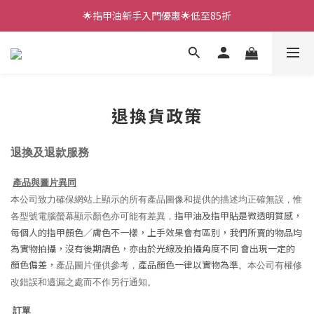
🌟指甲油新手入門優惠🌟低至85折
🌟指甲油新手入門優惠🌟低至85折
低至88折✨LUNACACA新手套裝 (燈機、面油、三款甲貼）
🌟指甲油新手入門優惠🌟低至85折
退換貨政策
退換及退款服
務
產品與圖片異同
本公司致力確保網站上顯示的所有產品圖像和提供的描述均正確無誤，惟
指甲油及指甲貼是微透明質感，
各型號電腦螢幕顯示顏色亦可能有差異，
每個人的指甲顏色／膚色不一樣，上手效果會有區別，我們所賣的物品均
為實物拍攝，沒有後期調色，亦由於光線及拍攝角度不同 會出現一定的
顏色偏差，
產品顏色一律以實物為準
產品圖片僅供參考，
。本公司有權修
改錯誤和遺漏之處而不作另行通知。
訂單