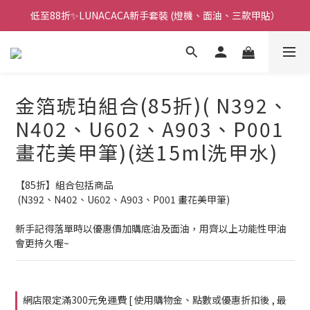
低至88折✨LUNACACA新手套裝 (燈機、面油、三款甲貼）
🌟指甲油新手入門優惠🌟低至85折
🌟指甲油新手入門優惠🌟低至85折
金箔琥珀組合(85折)( N392、
N402、U602、A903、P001
畫花美甲筆)(送15ml洗甲水)
【85折】組合包括商品
 (N392、N402、U602、A903、P001 畫花美甲筆)
新手記得落單時以優惠價加購底油及面油，用齊以上功能性甲油
會更持久喔~
網店限定滿300元免運費 [ 使用購物金、點數或優惠折扣後 , 最