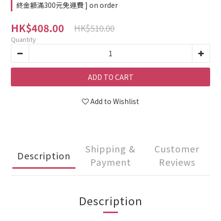
終金額滿300元免運費 ] on order
HK$408.00
HK$510.00
Quantity
ADD TO CART
Add to Wishlist
Shipping &
Customer
Description
Payment
Reviews
Description