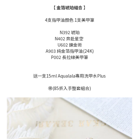
【
金箔琥珀
組合
】
4支指甲油顏色 1支美甲筆
N392 琥珀
N402 奔赴星空
U602 鍊金術
A903 純金箔指甲油(24K)
P002 長拉線美甲筆
送一支15ml Aqualala專用洗甲水Plus
🉐(85折入手整套組合)