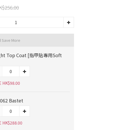
K$256.00
d Save More
ght Top Coat [指甲貼專用Soft
E HK$98.00
062 Bastet
E HK$288.00