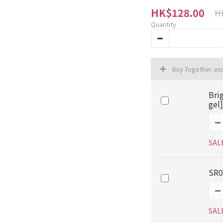
HK$128.00
H
Quantity
Buy Together an
Bri
gel]
SAL
SR0
SAL