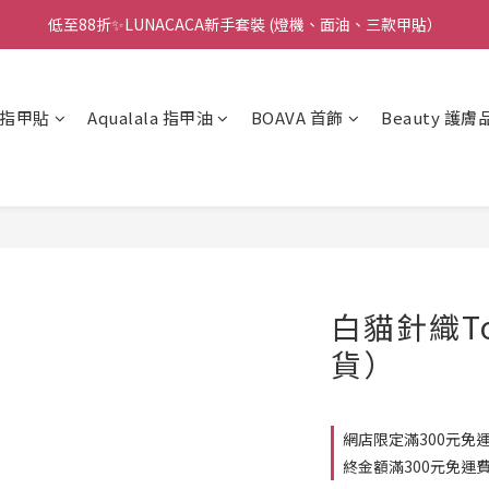
低至88折✨LUNACACA新手套裝 (燈機、面油、三款甲貼）
🌟指甲油新手入門優惠🌟低至85折
🌟指甲油新手入門優惠🌟低至85折
凝膠指甲貼
Aqualala 指甲油
BOAVA 首飾
Beauty 護膚
白貓針織To
貨）
網店限定滿300元免運
終金額滿300元免運費 ] 