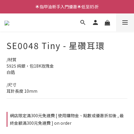
🌟指甲油新手入門優惠🌟低至85折
🌟指甲油新手入門優惠🌟低至85折
低至88折✨LUNACACA新手套裝 (燈機、面油、三款甲貼）
🌟指甲油新手入門優惠🌟低至85折
SE0048 Tiny - 星礸耳環
/材質
S925 純銀，包18K玫瑰金 
白鋯
/尺寸
耳針長度 10mm
網店限定滿300元免運費 [ 使用購物金、點數或優惠折扣後 , 最
終金額滿300元免運費 ] on order