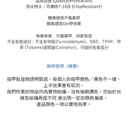
品質認證 (Qualitycertification)
防水持久，可維持7-14日 (ChipResistant)
簡單使用不傷真甲
輕鬆達至Gel甲效果
無毒無害、
不傷真甲
、
純素製造
(Formaldehyde)
DBP
TPHP
不含有害成份：不含有甲醛
、
、
、甲
(Toluene)
(Camphor)
苯
或樟腦
、可疑的有害成分
如何使用（鏈接）
指甲貼是微透明質感，每個人的指甲顏色／膚色不一樣，
上手效果會有區別，
我們所賣的物品均為實物拍攝，沒有後期調色，亦由於光
線及拍攝角度不同 會出現一定的顏色偏差，
產品顏色一律以實物為準。