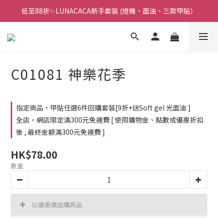
低至88折✨LUNACACA新手套裝 (燈機、面油、三款甲貼）
🌟指甲油新手入門優惠🌟低至85折
🌟指甲油新手入門優惠🌟低至85折
C01081 神樂花季
指定商品，甲貼任選6件回購套裝[9折+送Soft gel 光面油 ]
全店，網店限定滿300元免運費 [ 使用購物金、點數或優惠折扣
後 , 最終金額滿300元免運費 ]
HK$78.00
數量
以優惠價加購商品