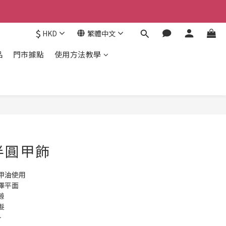
$
HKD
繁體中文
品
門市據點
使用方法教學
色半圓甲飾
甲油使用
擇平面
隙
髮
~