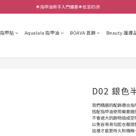
🌟指甲油新手入門優惠🌟低至85折
🌟指甲油新手入門優惠🌟低至85折
低至88折✨LUNACACA新手套裝 (燈機、面油、三款甲貼）
凝膠指甲貼
Aqualala 指甲油
BOAVA 首飾
Beauty 護膚
🌟指甲油新手入門優惠🌟低至85折
D02 銀
我們精選的配飾適合指
搭配指甲油使用需要選
不會過大的飾物造成空
以免容易易勾起衣服頭
這樣才能更持久和精緻