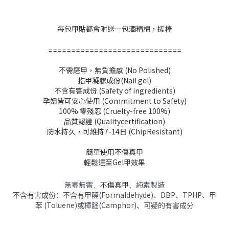
每包甲貼都會附送一包酒精棉，搓棒
====
=====
=====
======
=====
====
不需磨甲，無負擔感 (No Polished)
指甲凝膠成份(Nail gel)
不含有害成份 (Safety of ingredients)
孕婦皆可安心使用 (Commitment to Safety)
100% 零殘忍 (Cruelty-free 100%)
品質認證 (Qualitycertification)
防水持久，可維持7-14日 (ChipResistant)
簡單使用不傷真甲
輕鬆達至Gel甲效果
無毒無害、
不傷真甲
、
純素製造
(Formaldehyde)
DBP
TPHP
不含有害成份：不含有甲醛
、
、
、甲
(Toluene)
(Camphor)
苯
或樟腦
、可疑的有害成分