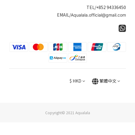
TEL/+852 94336450
EMAIL/
Aqualala.official@gmail.com
$
HKD
繁體中文
Copyright© 2021 Aqualala