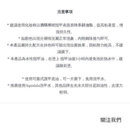
注意事項
酒精擦拭
去除多餘油脂
* 建議使用化妝棉沾
指甲表面
，提高粘著度，增
強持久性。
* 如顏色出現分層情況屬正常現象，內附鋼珠搖勻即可。
* 本產品屬持久配方在掉色時可能出現拉撕效果，因粘附力較高，不建
議撕下。
* 本產品為水性指甲油，在塗上 指甲油後5小時內避免泡於熱水中，建
議睡前塗。
* 使用可撕式護甲底油，可一片撕下，免用洗甲水。
* 推薦使用Aqualala洗甲水，其他品牌去光水大部分是卸油性，去潔力
較弱。
關注我們