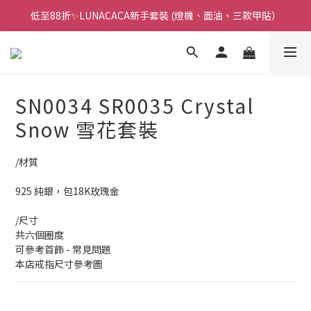
低至88折✨LUNACACA新手套裝 (燈機、面油、三款甲貼）
🌟指甲油新手入門優惠🌟低至85折
🌟指甲油新手入門優惠🌟低至85折
SN0034 SR0035 Crystal
Snow 雪花套裝
/材質
925 純銀，包18K玫瑰金
/尺寸
共六個圈度
可參考首飾 - 常見問題
本店戒指尺寸參考圖