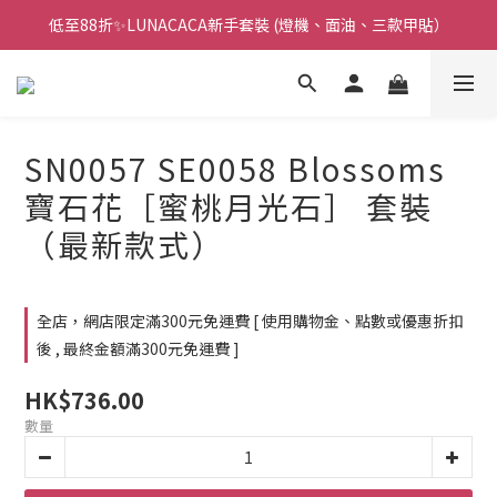
低至88折✨LUNACACA新手套裝 (燈機、面油、三款甲貼）
🌟指甲油新手入門優惠🌟低至85折
🌟指甲油新手入門優惠🌟低至85折
SN0057 SE0058 Blossoms
寶石花［蜜桃月光石］ 套裝
（最新款式）
全店，網店限定滿300元免運費 [ 使用購物金、點數或優惠折扣
後 , 最終金額滿300元免運費 ]
HK$736.00
數量