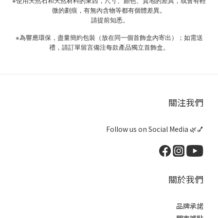
※使用天然石和天然材料的東西，尺寸、顏色、質地的差異，或會有輕
微的劃痕，有無內含物等都有個體差異。
請提前知悉。
※為響應環保，盡量簡約包裝（放在同一個
首飾盒內寄出
）；如需送
禮，請訂單留言備注每款產品獨立首飾盒。
關注我們
Follow us on Social Media 🌿💅
關於我們
品牌承諾