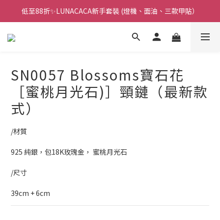
低至88折✨LUNACACA新手套裝 (燈機、面油、三款甲貼）
🌟指甲油新手入門優惠🌟低至85折
🌟指甲油新手入門優惠🌟低至85折
SN0057 Blossoms寶石花
［蜜桃月光石)］頸鏈（最新款
式）
/材質
925 純銀，包18K玫瑰金， 蜜桃月光石
/尺寸
39cm + 6cm