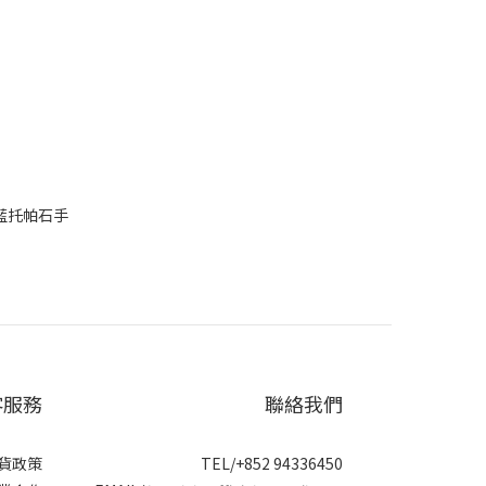
天空藍托帕石手
客服務
聯絡我們
貨政策
TEL/+852 94336450