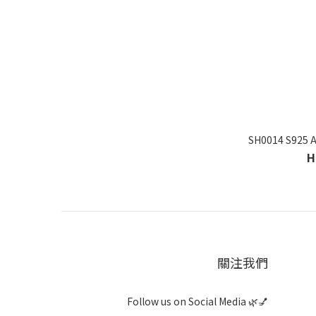
SH0014 S925
H
關注我們
Follow us on Social Media 🌿💅