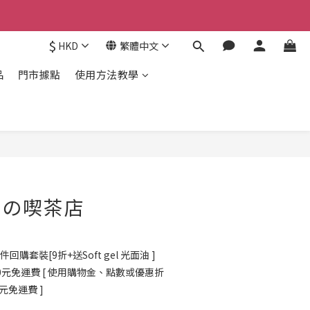
$
HKD
繁體中文
品
門市據點
使用方法教學
 貓の喫茶店
購套裝[9折+送Soft gel 光面油 ]
0元免運費 [ 使用購物金、點數或優惠折
0元免運費 ]