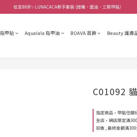
低至88折✨LUNACACA新手套裝 (燈機、面油、三款甲貼）
🌟指甲油新手入門優惠🌟低至85折
🌟指甲油新手入門優惠🌟低至85折
凝膠指甲貼
Aqualala 指甲油
BOAVA 首飾
Beauty 護膚
C01092
指定商品，甲貼任選6件回
全店，網店限定滿30
扣後 , 最終金額滿30