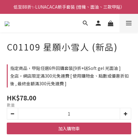
低至88折✨LUNACACA新手套裝 (燈機、面油、三款甲貼）
🌟指甲油新手入門優惠🌟低至85折
🌟指甲油新手入門優惠🌟低至85折
C01109 星願小雪人 (新品)
指定商品，甲貼任選6件回購套裝[9折+送Soft gel 光面油 ]
全店，網店限定滿300元免運費 [ 使用購物金、點數或優惠折扣
後 , 最終金額滿300元免運費 ]
HK$78.00
數量
加入購物車