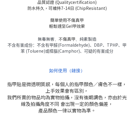
品質認證 (Qualitycertification)
防水持久，可維持7-14日 (ChipResistant)
簡單使用不傷真甲
輕鬆達至Gel甲效果
無毒無害、
不傷真甲
、
純素製造
(Formaldehyde)
DBP
TPHP
不含有害成份：不含有甲醛
、
、
、甲
(Toluene)
(Camphor)
苯
或樟腦
、可疑的有害成分
如何使用（鏈接）
指甲貼是微透明質感，每個人的指甲顏色／膚色不一樣，
上手效果會有區別，
我們所賣的物品均為實物拍攝，沒有後期調色，亦由於光
線及拍攝角度不同 會出現一定的顏色偏差，
產品顏色一律以實物為準。