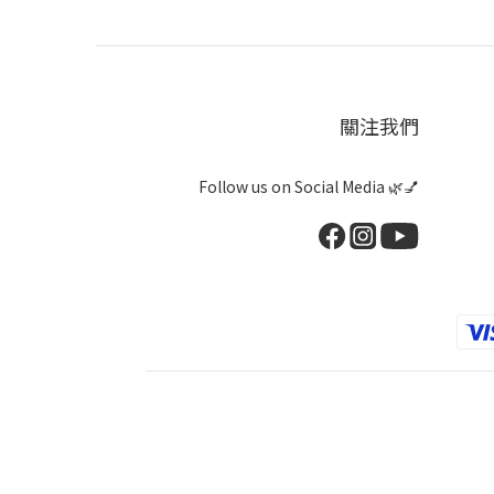
關注我們
Follow us on Social Media 🌿💅