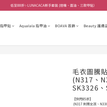
低至88折✨LUNACACA新手套裝 (燈機、面油、三款甲貼）
🌟指甲油新手入門優惠🌟低至85折
🌟指甲油新手入門優惠🌟低至85折
凝膠指甲貼
Aqualala 指甲油
BOAVA 首飾
Beauty 護膚
毛衣圖騰
(N317、N
SK3326、
【快閃85折】
 (N317 刺猬女孩、N330 挪威的森林 、 N356 珍珠淚、SK3326 