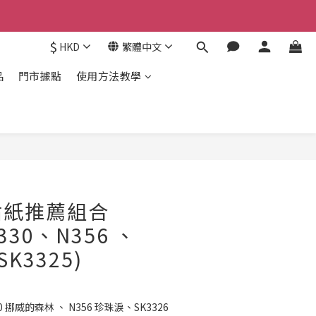
$
HKD
繁體中文
品
門市據點
使用方法教學
貼紙推薦組合
330、N356 、
SK3325)