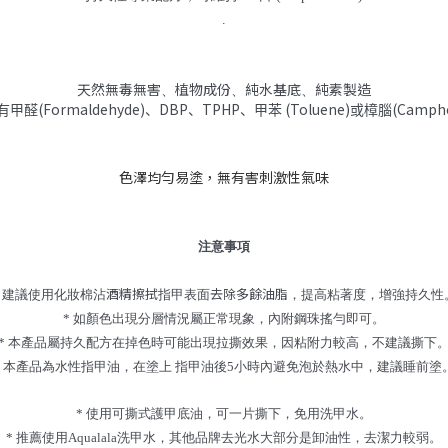
.
天然無毒無害、植物成份、純水基底、純素製造
(Formaldehyde)
DBP
TPHP
(Toluene)
(Camph
有甲醛
、
、
、甲苯
或樟腦
色澤均勻易塗，無有害刺激性氣味
注意事項
酒精擦拭
去除多餘油脂
* 建議使用化妝棉沾
指甲表面
，提高粘著度，增強持久性
* 如顏色出現分層情況屬正常現象，內附鋼珠搖勻即可。
* 本產品屬持久配方在掉色時可能出現拉撕效果，因粘附力較高，不建議撕下
* 本產品為水性指甲油，在塗上 指甲油後5小時內避免泡於熱水中，建議睡前塗
* 使用可撕式護甲底油，可一片撕下，免用洗甲水。
* 推薦使用Aqualala洗甲水，其他品牌去光水大部分是卸油性，去潔力較弱。