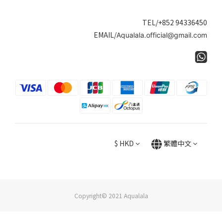
TEL/+852 94336450
EMAIL/
Aqualala.official@gmail.com
$
HKD
繁體中文
Copyright© 2021 Aqualala