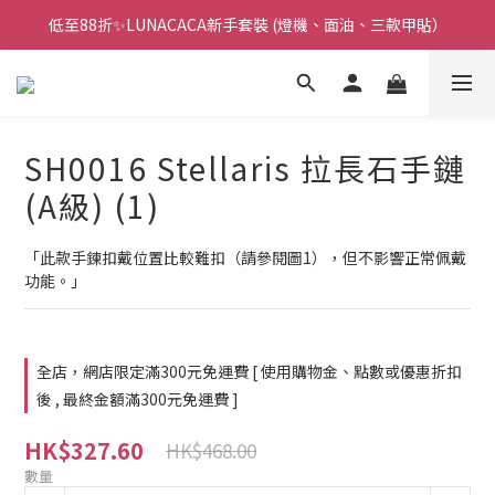
低至88折✨LUNACACA新手套裝 (燈機、面油、三款甲貼）
🌟指甲油新手入門優惠🌟低至85折
🌟指甲油新手入門優惠🌟低至85折
SH0016 Stellaris 拉長石手鏈
(A級) (1)
「此款手鍊扣戴位置比較難扣（請參閱圖1），但不影響正常佩戴
功能。」
全店，網店限定滿300元免運費 [ 使用購物金、點數或優惠折扣
後 , 最終金額滿300元免運費 ]
HK$327.60
HK$468.00
數量