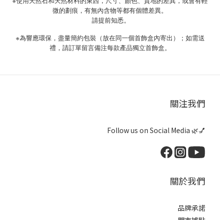
※使用天然石和天然材料的東西，尺寸、顏色、質地的差異，或會有輕
微的劃痕，有無內含物等都有個體差異。
請提前知悉。
※為響應環保，盡量簡約包裝（放在同一個
首飾盒內寄出
）；如需送
禮，請訂單留言備注每款產品獨立首飾盒。
關注我們
Follow us on Social Media 🌿💅
關於我們
品牌承諾