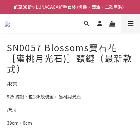
低至88折✨LUNACACA新手套裝 (燈機、面油、三款甲貼）
🌟指甲油新手入門優惠🌟低至85折
🌟指甲油新手入門優惠🌟低至85折
SN0057 Blossoms寶石花
［蜜桃月光石)］頸鏈（最新款
式）
/材質
925 純銀，包18K玫瑰金， 蜜桃月光石
/尺寸
39cm + 6cm