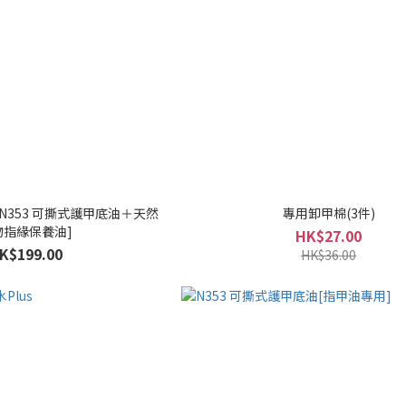
N353 可撕式護甲底油＋天然
專用卸甲棉(3件)
物指緣保養油]
HK$27.00
K$199.00
HK$36.00