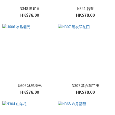
N348 無花果
N341 若夢
HK$78.00
HK$78.00
U606 冰島極光
N307 薰衣草花田
HK$78.00
HK$78.00