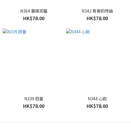
N364 薔薇笑靨
N342 青春的悖論
HK$78.00
HK$78.00
N339 芭蕾
N344 心跳
HK$78.00
HK$78.00