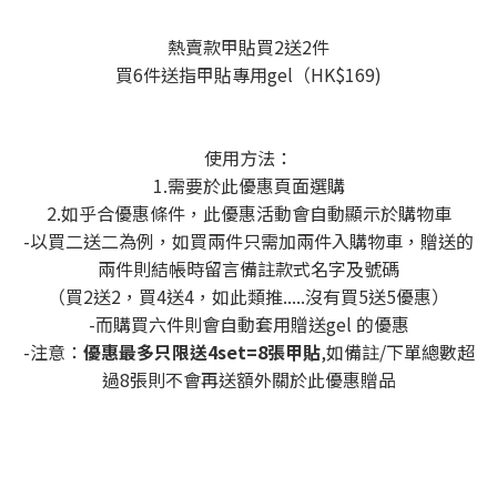
熱賣款甲貼買2送2件
買6件送指甲貼專用gel（HK$169)
使用方法：
1.需要於此優惠頁面選購
2.如乎合優惠條件，此優惠活動會自動顯示於購物車
-以買二送二為例，如買兩件只需加兩件入購物車，贈送的
兩件則結帳時留言備註款式名字及號碼
（買2送2，買4送4，如此類推.....沒有買5送5優惠）
-而購買六件則會自動套用贈送gel 的優惠
-注意：
優惠最多只限送4set=8張甲貼
,如備註/下單總數超
過8張則不會再送額外關於此優惠贈品